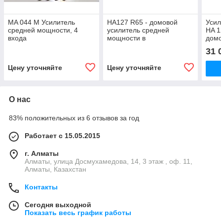
MA 044 M Усилитель
HA127 R65 - домовой
Усил
средней мощности, 4
усилитель средней
HA 1
входа
мощности в
дом
металлическом корпусе
мощ
31 
Цену уточняйте
Цену уточняйте
О нас
83% положительных из 6 отзывов за год
Работает с 15.05.2015
г. Алматы
Алматы, улица Досмухамедова, 14, 3 этаж , оф. 11,
Алматы, Казахстан
Контакты
Сегодня выходной
Показать весь график работы